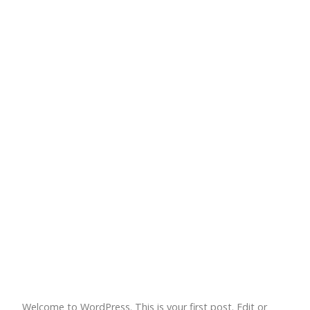
One Comment
Welcome to WordPress. This is your first post. Edit or