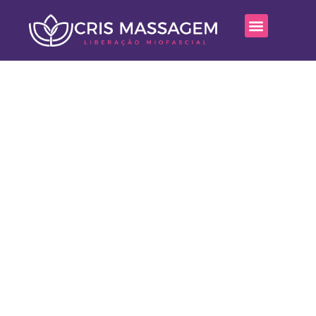
Hello World!
cwm
Setembro 17, 2024
10:13 am