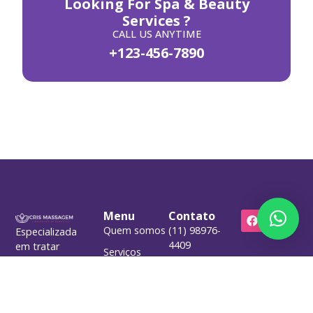
Looking For Spa & Beauty
Services ?
CALL US ANYTIME
+123-456-7890
Menu
Contato
Quem somos
(11) 98976-
Especializada
4409
em tratar
Serviços
dores
contato@crismassagem.net.br
Contato
crônicas e
Rua
massagem
Coriolano,
relaxante